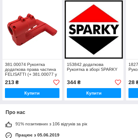
381.00074 Рукоятка
153842 додаткова
1827
додаткова права частина
Рукоятка в зборі SPARKY
Рук
FELISATTI (+ 381.00077 у
зборі / ціна на кожний
213
344
28
₴
₴
артикул окрема /
МШ-750Э F86113)
Купити
Купити
Про нас
91% позитивних з 106 відгуків за рік
Працює з 05.06.2019