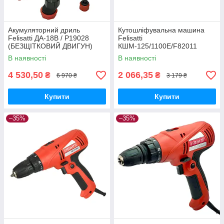
Акумуляторний дриль
Кутошліфувальна машина
Felisatti ДА-18В / P19028
Felisatti
(БЕЗЩІТКОВИЙ ДВИГУН)
КШМ-125/1100Е/F82011
В наявності
В наявності
4 530,50
2 066,35
₴
₴
6 970 ₴
3 179 ₴
Купити
Купити
–35%
–35%