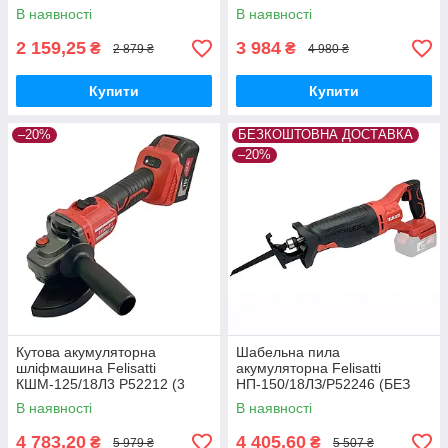
В наявності
В наявності
2 159,25
3 984
₴
₴
2 879 ₴
4 980 ₴
Купити
Купити
–20%
БЕЗКОШТОВНА ДОСТАВКА
–20%
Кутова акумуляторна
Шабельна пила
шліфмашина Felisatti
акумуляторна Felisatti
КШМ-125/18Л3 P52212 (3
НП-150/18ЛЗ/P52246 (БЕЗ
speed) (+ акумулятор +
АКУМУЛЯТОРА і Зарядного
В наявності
В наявності
зарядний) (БЕЗЩІТКОВИЙ
Пристрою ) (БЕЗЩІТКОВИЙ
ДВИГУН)
ДВИГУН)
4 783,20
4 405,60
₴
₴
5 979 ₴
5 507 ₴