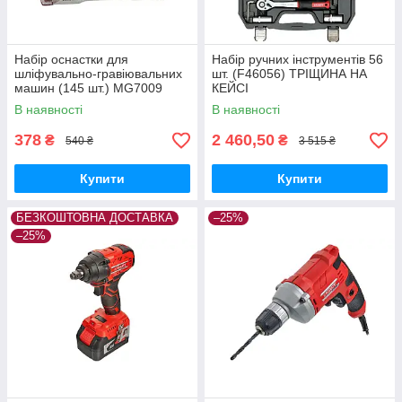
Набір оснастки для
Набір ручних інструментів 56
шліфувально-гравіювальних
шт. (F46056) ТРІЩИНА НА
машин (145 шт.) MG7009
КЕЙСІ
В наявності
В наявності
378
2 460,50
₴
₴
540 ₴
3 515 ₴
Купити
Купити
БЕЗКОШТОВНА ДОСТАВКА
–25%
–25%