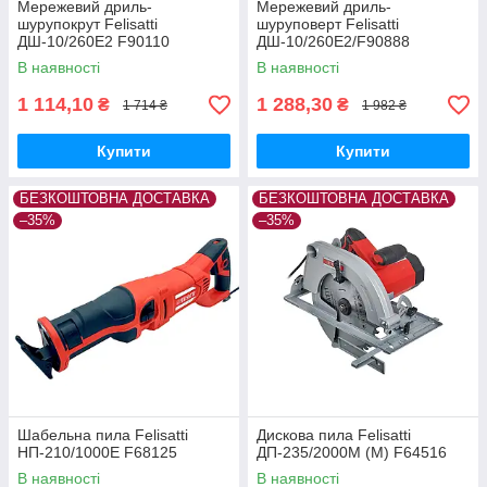
Мережевий дриль-
Мережевий дриль-
шурупокрут Felisatti
шуруповерт Felisatti
ДШ-10/260Е2 F90110
ДШ-10/260Е2/F90888
В наявності
В наявності
1 114,10
1 288,30
₴
₴
1 714 ₴
1 982 ₴
Купити
Купити
БЕЗКОШТОВНА ДОСТАВКА
БЕЗКОШТОВНА ДОСТАВКА
–35%
–35%
Шабельна пила Felisatti
Дискова пила Felisatti
НП-210/1000Е F68125
ДП-235/2000М (М) F64516
В наявності
В наявності