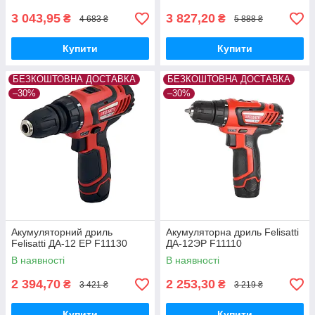
3 043,95
3 827,20
₴
₴
4 683 ₴
5 888 ₴
Купити
Купити
БЕЗКОШТОВНА ДОСТАВКА
БЕЗКОШТОВНА ДОСТАВКА
–30%
–30%
Акумуляторний дриль
Акумуляторна дриль Felisatti
Felisatti ДА-12 ЕР F11130
ДА-12ЭР F11110
В наявності
В наявності
2 394,70
2 253,30
₴
₴
3 421 ₴
3 219 ₴
Купити
Купити