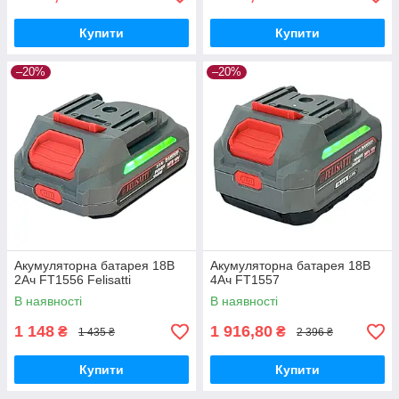
Купити
Купити
–20%
–20%
Акумуляторна батарея 18В
Акумуляторна батарея 18В
2Ач FT1556 Felisatti
4Ач FT1557
В наявності
В наявності
1 148
1 916,80
₴
₴
1 435 ₴
2 396 ₴
Купити
Купити