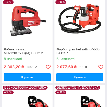
–30%
–30%
Лобзик Felisatti
Фарбопульт Felisatti КР-500
МП-120/750Э(М) F66312
F41257
В наявності
В наявності
2 363,20
2 077,60
₴
₴
3 376 ₴
2 968 ₴
Купити
Купити
БЕЗКОШТОВНА ДОСТАВКА
БЕЗКОШТОВНА ДОСТАВКА
–30%
–30%