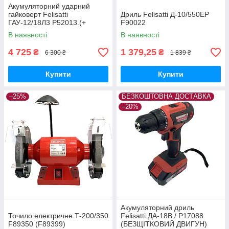
Акумуляторний ударний
гайковерт Felisatti
Дриль Felisatti Д-10/550ЕР
ГАУ-12/18Л3 P52013.(+
F90022
акумулятор + зарядний
В наявності
В наявності
пристрій) (БЕЗЩІТКОВИЙ
ДВИГУН)
4 725
1 379,25
₴
₴
6 300 ₴
1 839 ₴
Купити
Купити
–25%
БЕЗКОШТОВНА ДОСТАВКА
–20%
Акумуляторний дриль
Точило електричне Т-200/350
Felisatti ДА-18В / P17088
F89350 (F89399)
(БЕЗЩІТКОВИЙ ДВИГУН)