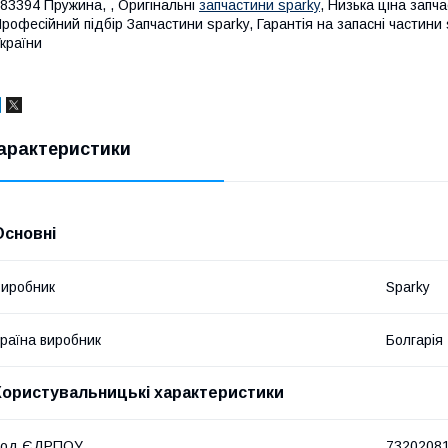
83394 Пружина, , Оригінальні
запчастини sparky
, Низька ціна запч
рофесійний підбір Запчастини sparky, Гарантія на запасні частини 
країни
арактеристики
Основні
иробник
Sparky
раїна виробник
Болгарія
Користувальницькі характеристики
Код ЄДРПОУ
7320208