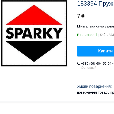
183394 Пру
7 ₴
Мінімальна сума замов
В наявності
Код:
1833
Купити
+380 (99) 604-50-04
Основний
повернення товару п