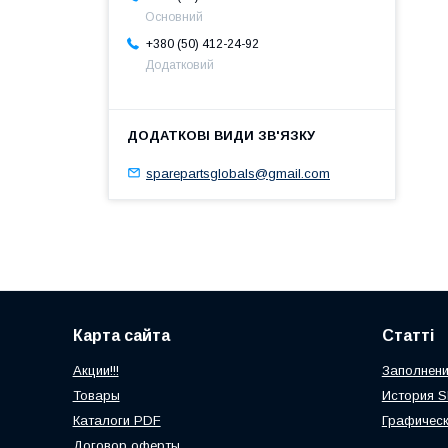
Основний
+380 (50) 412-24-92
Додатковий
sparepartsglobals@gmail.com
Карта сайта
Статті
Акции!!!
Заполнени
Товары
История 
Каталоги PDF
Графичес
Договор оферты