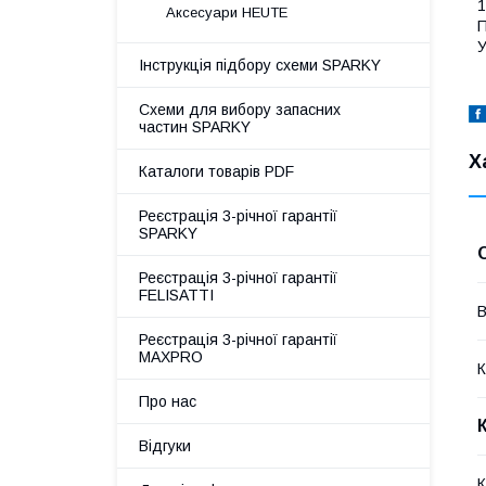
1
Аксесуари HEUTE
П
У
Інструкція підбору схеми SPARKY
Схеми для вибору запасних
частин SPARKY
Х
Каталоги товарів PDF
Реєстрація 3-річної гарантії
SPARKY
Реєстрація 3-річної гарантії
FELISATTI
В
Реєстрація 3-річної гарантії
MAXPRO
К
Про нас
Відгуки