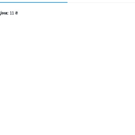
іна:
11 ₴