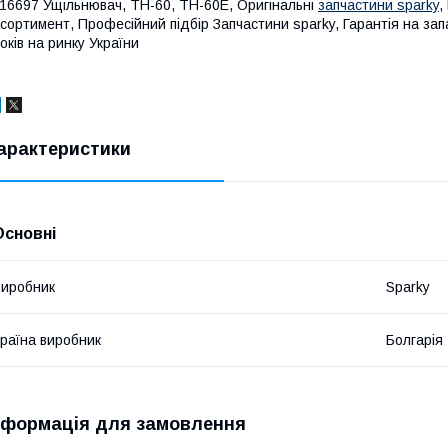
16697 Ущільнювач, TH-60, TH-60E, Оригінальні
запчастини sparky
,
сортимент, Професійний підбір Запчастини sparky, Гарантія на зап
оків на ринку України
арактеристики
Основні
иробник
Sparky
раїна виробник
Болгарія
нформація для замовлення