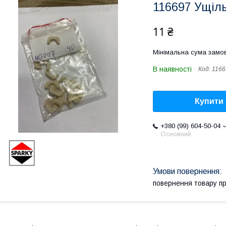
116697 Ущіл
11 ₴
Мінімальна сума замов
В наявності
Код:
1166
Купити
+380 (99) 604-50-04
Основний
повернення товару п