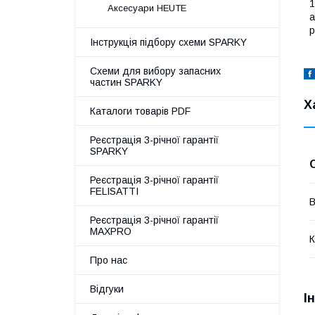
1
Аксесуари HEUTE
а
р
Інструкція підбору схеми SPARKY
Схеми для вибору запасних
частин SPARKY
Х
Каталоги товарів PDF
Реєстрація 3-річної гарантії
SPARKY
Реєстрація 3-річної гарантії
FELISATTI
В
Реєстрація 3-річної гарантії
MAXPRO
К
Про нас
Відгуки
І