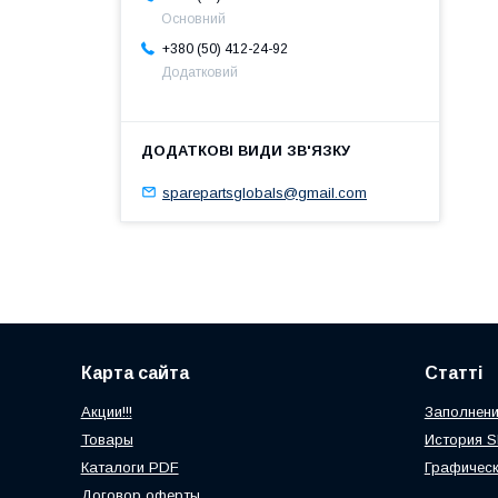
Основний
+380 (50) 412-24-92
Додатковий
sparepartsglobals@gmail.com
Карта сайта
Статті
Акции!!!
Заполнени
Товары
История 
Каталоги PDF
Графичес
Договор оферты