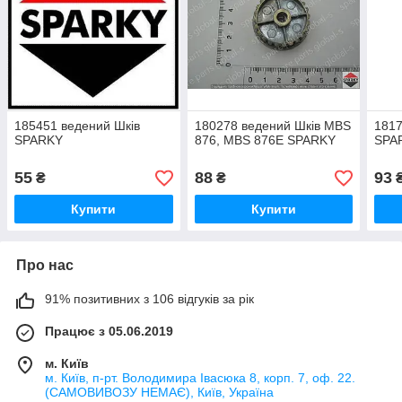
185451 ведений Шків
180278 ведений Шків MBS
1817
SPARKY
876, MBS 876E SPARKY
SPA
55
88
93
₴
₴
Купити
Купити
Про нас
91% позитивних з 106 відгуків за рік
Працює з 05.06.2019
м. Київ
м. Київ, п-рт. Володимира Івасюка 8, корп. 7, оф. 22.
(САМОВИВОЗУ НЕМАЄ), Київ, Україна