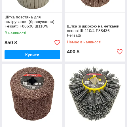
Щітка повстяна для
полірування (брашування)
Felisatti F88636 Щ110/6
Щітка зі шкіркою на нетканій
основі Щ-110/4 F88436
В наявності
Felisatti
850
Немає в наявності
₴
400
₴
Купити